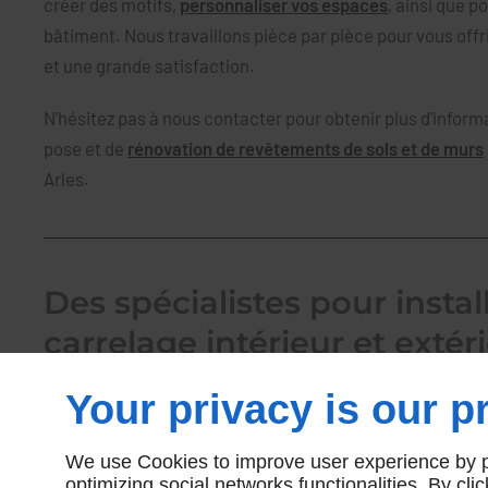
créer des motifs,
personnaliser vos espaces
, ainsi que p
bâtiment. Nous travaillons pièce par pièce pour vous offr
et une grande satisfaction.
N'hésitez pas à nous contacter pour obtenir plus d'inform
pose et de
rénovation de revêtements de sols et de murs
Arles.
Des spécialistes pour instal
carrelage intérieur et extér
soin à Arles
Your privacy is our pr
Si vous cherchez des experts en revêtements de sols et d
We use Cookies to improve user experience by pe
carrelage intérieur et extérieur de votre logement à Arle
optimizing social networks functionalities. By cl