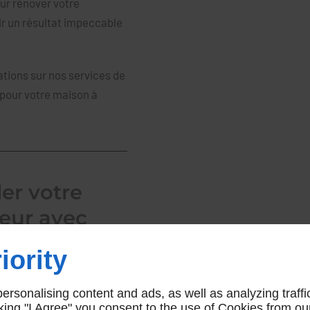
our rénover votre
ir un résultat impeccable
ations sur nos services de
pour votre maison à
ler votre
ieur avec
iority
e murs pour réaliser le
rsonalising content and ads, as well as analyzing traffi
s, vous êtes au bon
icking "I Agree" you consent to the use of Cookies from ou