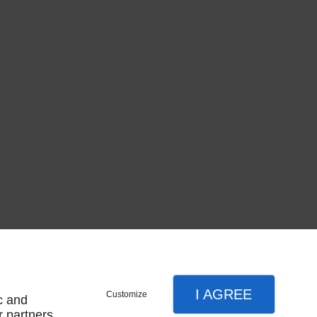
I AGREE
Customize
c and
r partners