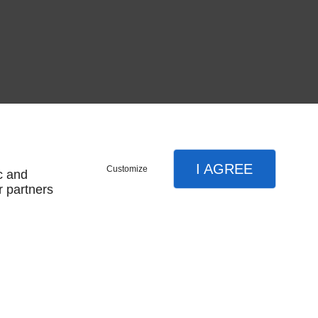
I AGREE
Customize
c and
r partners