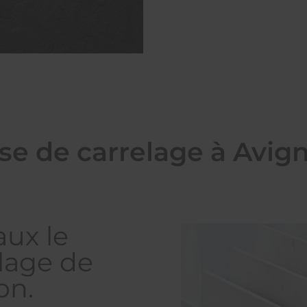
se de carrelage à Avig
aux le
elage de
on.