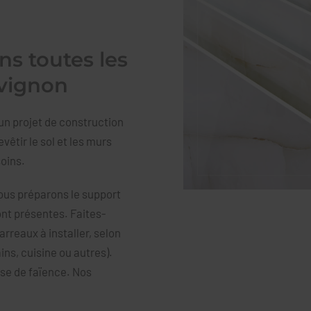
ns toutes les
Avignon
un projet de construction
vêtir le sol et les murs
soins.
nous préparons le support
ont présentes. Faites-
rreaux à installer, selon
ains, cuisine ou autres).
ose de faïence. Nos