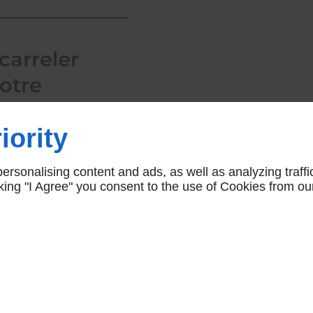
carreler
votre
iority
a pose de carrelage, nous
si, confiez-nous la pose
rsonalising content and ads, as well as analyzing traffi
en intérieur ou en
icking "I Agree" you consent to the use of Cookies from ou
essionnels qualifiés met
carrelage conformément à
avail de qualité, à la
la rénovation de bâtiments