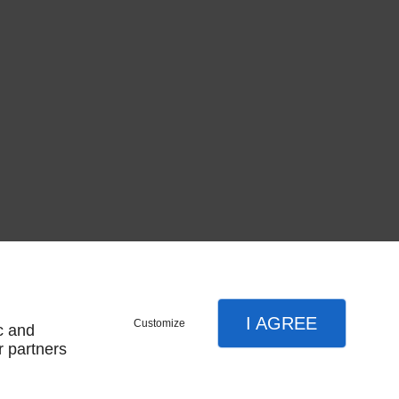
I AGREE
Customize
c and
r partners