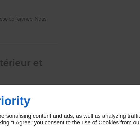
pose de faïence. Nous
térieur et
elage, nous avons su
iority
ce à notre équipe de
votre revêtement de sols
rsonalising content and ads, as well as analyzing traffi
nnés par notre métier et
icking "I Agree" you consent to the use of Cookies from ou
tre projet de carrelage
alité à la hauteur de vos