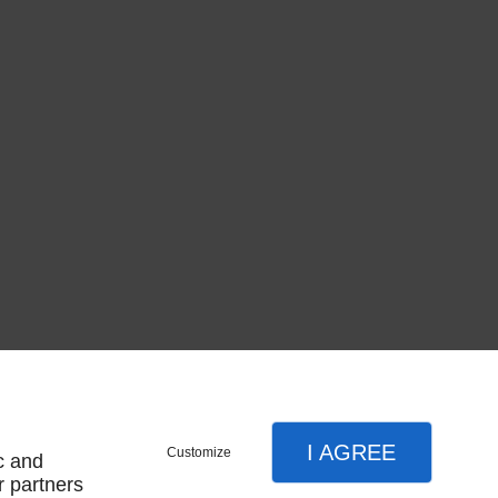
I AGREE
Customize
c and
r partners