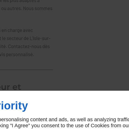
 les plus adaptés à
ins ou autres. Nous sommes
is en charge avec
le secteur de L'Isle-sur-
lité. Contactez-nous dès
vis personnalisé.
eur et
rgue
iority
elage, nous avons su
rsonalising content and ads, as well as analyzing traffi
nfiez-nous la pose ou la
icking "I Agree" you consent to the use of Cookies from ou
soit en intérieur ou en