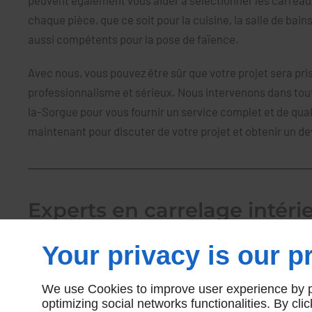
peuvent également vous aider à sélectionner les carreaux
chaque pièce, que ce soit pour la cuisine, la salle de ba
aussi compétents pour la pose de faïence.
Avec nous, vous pouvez être sûr que votre projet sera pr
professionnalisme et sérieux. Nous intervenons dans tout 
la-Sorgue pour vous fournir un service complet et de qua
maintenant pour discuter de votre projet et obtenir un de
Experts en carrelage intéri
extérieur à L'Isle-sur-la-So
Your privacy is our pr
Forts de plus de 20 ans d'expérience dans la pose de carr
We use Cookies to improve user experience by pe
satisfaire de nombreux clients à L'Isle-sur-la-Sorgue. Co
optimizing social networks functionalities. By cl
rénovation de votre revêtement de sol et de murs, que ce 